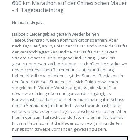
600 km Marathon auf der Chinesischen Mauer
- 4. Tagebucheintrag
Ni hao lai deguo,
Halbzeit. Leider gab es gestern wieder keinen
Tagebucheintrag, wegen Kommunikationspannen. Aber
nach Tag 5 auf, an, in, unter der Mauer sind wir bei der Hälfte
der veranschlagten Zeit und bei der Hälfte der direkten
Strecke zwischen Qinhuangdao und Peking. Qianxi bis
gestern, nun zwei Nächte Zunhua – so heißen die Städte, wo
unsere chinesischen Betreuer uns Unterkunft besorgt
haben. Nördlich von beiden liegt der Stausee Panjiakou. In
den Bereich dieses Stausees hat sich Guido inzwischen
vorgekämpft. Von der Vorstellung, dass „die Mauer“ so
etwas wie ein im großen und ganzen durchgängiges
Bauwerk ist, das da und dort eben nicht mehr gut in Schuss
und im Verlauf der Jahrhunderte verschwunden ist, hatten
wir uns ja spätestens an Tag 2 verabschieden müssen. Aber
hier in den zum Teil recht zerklüfteten Tälern im Norden der
Provinz Hebei scheint die Mauer schon vor Jahrhunderten
nur abschnittsweise vorhanden gewesen zu sein.