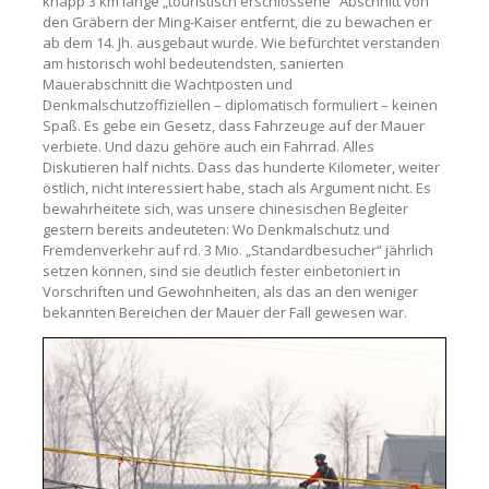
knapp 3 km lange „touristisch erschlossene“ Abschnitt von
den Gräbern der Ming-Kaiser entfernt, die zu bewachen er
ab dem 14. Jh. ausgebaut wurde. Wie befürchtet verstanden
am historisch wohl bedeutendsten, sanierten
Mauerabschnitt die Wachtposten und
Denkmalschutzoffiziellen – diplomatisch formuliert – keinen
Spaß. Es gebe ein Gesetz, dass Fahrzeuge auf der Mauer
verbiete. Und dazu gehöre auch ein Fahrrad. Alles
Diskutieren half nichts. Dass das hunderte Kilometer, weiter
östlich, nicht interessiert habe, stach als Argument nicht. Es
bewahrheitete sich, was unsere chinesischen Begleiter
gestern bereits andeuteten: Wo Denkmalschutz und
Fremdenverkehr auf rd. 3 Mio. „Standardbesucher“ jährlich
setzen können, sind sie deutlich fester einbetoniert in
Vorschriften und Gewohnheiten, als das an den weniger
bekannten Bereichen der Mauer der Fall gewesen war.