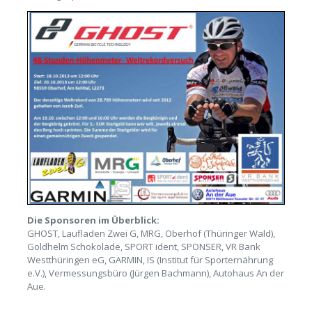
Die Sponsoren im Überblick:
GHOST,
Laufladen Zwei G
,
MRG
, Oberhof (Thüringer Wald),
Goldhelm Schokolade
,
SPORT ident
,
SPONSER
,
VR Bank
Westthüringen eG
,
GARMIN
,
IS (Institut für Sporternährung
e.V.)
,
Vermessungsbüro (Jürgen Bachmann)
,
Autohaus An der
Aue
.